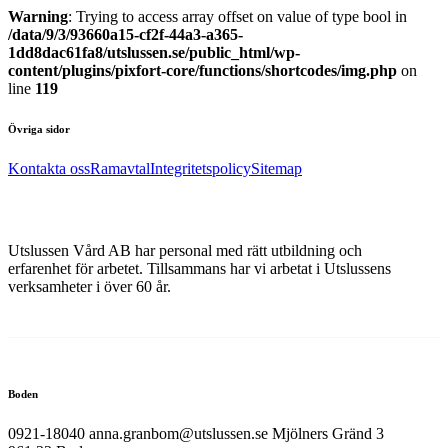
Warning
: Trying to access array offset on value of type bool in
/data/9/3/93660a15-cf2f-44a3-a365-
1dd8dac61fa8/utslussen.se/public_html/wp-
content/plugins/pixfort-core/functions/shortcodes/img.php
on
line
119
Övriga sidor
Kontakta oss
Ramavtal
Integritetspolicy
Sitemap
Utslussen Vård AB har personal med rätt utbildning och
erfarenhet för arbetet. Tillsammans har vi arbetat i Utslussens
verksamheter i över 60 år.
Boden
0921-18040 anna.granbom@utslussen.se Mjölners Gränd 3