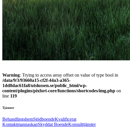
Warning
: Trying to access array offset on value of type bool in
/data/9/3/93660a15-cf2f-44a3-a365-
1dd8dac61fa8/utslussen.se/public_html/wp-
content/plugins/pixfort-core/functions/shortcodes/img.php
on
line
119
Tjänster
Behandlingshem
Stödboende
Kvalificerat
Kontaktmannaskap
Skyddat Boende
Konsulttjänster